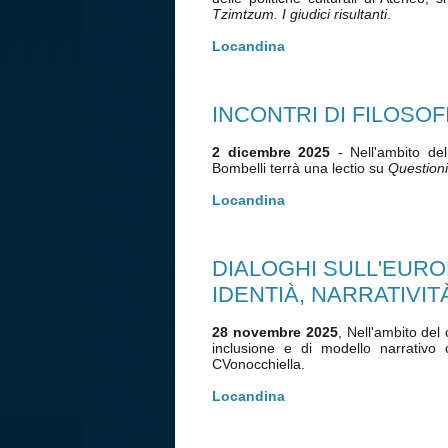
Tzimtzum. I giudici risultanti
.
Locandina
INCONTRI DI FILOSOFI
2 dicembre 2025
- Nell'ambito del 
Bombelli terrà una lectio su
Questioni 
Locandina
DIALOGHI SULL'EUROP
IDENTIÀ, NARRATIVIT
28 novembre 2025
, Nell'ambito del 
inclusione e di modello narrativo 
CVonocchiella.
Locandina