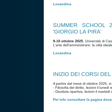
Locandina
SUMMER SCHOOL 2
'GIORGIO LA PIRA'
9-10 ottobre 2025
, Università di Ca
L'arte dell'amministrare: la città ideale
Locandina
INIZIO DEI CORSI D
A partire dal mese di ottobre 2025, s
- Filosofia del diritto, lezioni il luned
- Giustizia ripartiva, lezioni il martedì
Per info consultare la pagina doc