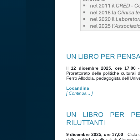
UN LIBRO PER PENSA
Il
12 dicembre 2025, ore 17,00
-
Prorettorato delle politiche cultural
Ferro Allodola, pedagogista dell'Univ
Locandina
[ Continua... ]
UN LIBRO PER PEN
RILUTTANTI
9 dicembre 2025, ore 17,00
- Ciclo 
delle politiche culturali di Ateneo,