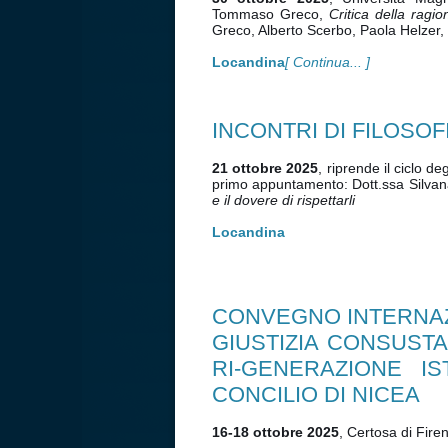
Tommaso Greco,
Critica della ragio
Greco, Alberto Scerbo, Paola Helzer, 
Locandina
[ Continua... ]
INCONTRI DI FILOSOFI
21 ottobre 2025
, riprende il ciclo de
primo appuntamento: Dott.ssa Silvan
e il dovere di rispettarli
Locandina
CONVEGNO INTERNA
GIUSTIZIA CONSUSTA
RI-GENERAZIONE IS
CONCILIO DI NICEA
16-18 ottobre 2025
, Certosa di Fire