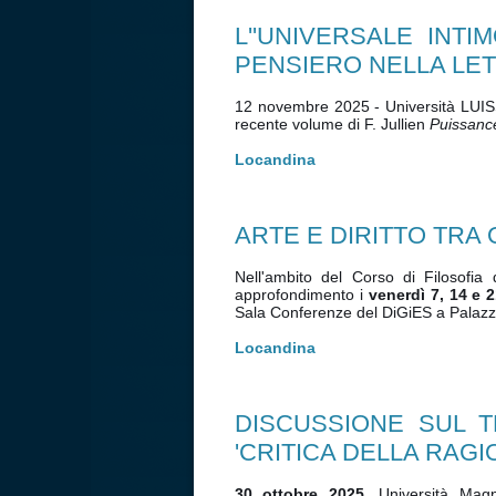
L''UNIVERSALE INTI
PENSIERO NELLA LET
12 novembre 2025 - Università LUISS,
recente volume di F. Jullien
Puissanc
Locandina
ARTE E DIRITTO TRA
Nell'ambito del Corso di Filosofia 
approfondimento i
venerdì 7, 14 e 
Sala Conferenze del DiGiES a Palazz
Locandina
DISCUSSIONE SUL T
'CRITICA DELLA RAGI
30 ottobre 2025
, Università Mag